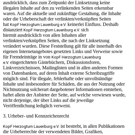
ausdrücklich, dass zum Zeitpunkt der Linksetzung keine
illegalen Inhalte auf den zu verlinkenden Seiten erkennbar
waren. Auf die aktuelle und zukünftige Gestaltung, die Inhalte
oder die Urheberschaft der verlinkten/verknüpften Seiten
hat
keinerlei Einfluss. Deshalb
KopF Herzogtum Lauenburg e.V.
distanziert
sich
KopF Herzogtum Lauenburg e.V.
hiermit ausdrücklich von allen Inhalten aller
verlinkten/verknüpften Seiten, die nach der Linksetzung
verändert wurden. Diese Feststellung gilt für alle innerhalb des
eigenen Internetangebotes gesetzten Links und Verweise sowie
für Fremdeinträge in von
KopF Herzogtum Lauenburg
eingerichteten Gästebüchern, Diskussionsforen,
e.V.
Linkverzeichnissen, Mailinglisten und in allen anderen Formen
von Datenbanken, auf deren Inhalt externe Schreibzugriffe
möglich sind. Für illegale, fehlerhafte oder unvollständige
Inhalte und insbesondere für Schäden, die aus der Nutzung oder
Nichtnutzung solcherart dargebotener Informationen entstehen,
haftet allein der Anbieter der Seite, auf welche verwiesen wurde,
nicht derjenige, der über Links auf die jeweilige
Veröffentlichung lediglich verweist.
3. Urheber- und Kennzeichenrecht
ist bestrebt, in allen Publikationen
KopF Herzogtum Lauenburg e.V.
die Urheberrechte der verwendeten Bilder, Grafiken,