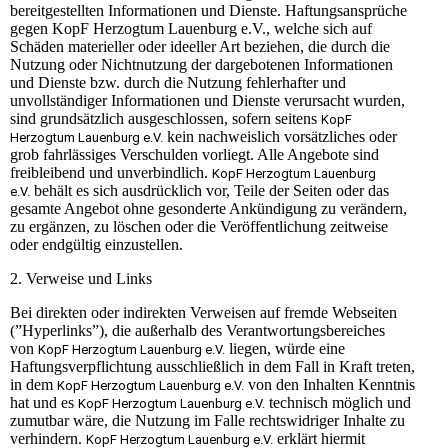
bereitgestellten Informationen und Dienste. Haftungsansprüche
gegen KopF Herzogtum Lauenburg e.V., welche sich auf
Schäden materieller oder ideeller Art beziehen, die durch die
Nutzung oder Nichtnutzung der dargebotenen Informationen
und Dienste bzw. durch die Nutzung fehlerhafter und
unvollständiger Informationen und Dienste verursacht wurden,
sind grundsätzlich ausgeschlossen, sofern seitens
KopF
kein nachweislich vorsätzliches oder
Herzogtum Lauenburg e.V.
grob fahrlässiges Verschulden vorliegt. Alle Angebote sind
freibleibend und unverbindlich.
KopF Herzogtum Lauenburg
behält es sich ausdrücklich vor, Teile der Seiten oder das
e.V.
gesamte Angebot ohne gesonderte Ankündigung zu verändern,
zu ergänzen, zu löschen oder die Veröffentlichung zeitweise
oder endgültig einzustellen.
2. Verweise und Links
Bei direkten oder indirekten Verweisen auf fremde Webseiten
(”Hyperlinks”), die außerhalb des Verantwortungsbereiches
von
liegen, würde eine
KopF Herzogtum Lauenburg e.V.
Haftungsverpflichtung ausschließlich in dem Fall in Kraft treten,
in dem
von den Inhalten Kenntnis
KopF Herzogtum Lauenburg e.V.
hat und es
technisch möglich und
KopF Herzogtum Lauenburg e.V.
zumutbar wäre, die Nutzung im Falle rechtswidriger Inhalte zu
verhindern.
erklärt hiermit
KopF Herzogtum Lauenburg e.V.